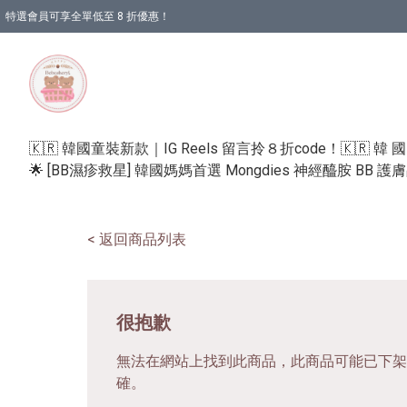
特選會員可享全單低至 8 折優惠！
🇰🇷 韓國童裝新款｜IG Reels 留言拎８折code！
🇰🇷 韓 
🌟 [BB濕疹救星] 韓國媽媽首選 Mongdies 神經醯胺 BB 
< 返回商品列表
很抱歉
無法在網站上找到此商品，此商品可能已下架
確。