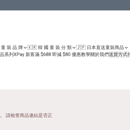
國 童 裝 品 牌
🇰🇷 韓 國 童 裝 分 類
🇯🇵 日本直送童裝
商品
護膚品系列
XPay 新客滿 $688 即減 $80 優惠教學
關於我們
送貨方式
。 請檢查商品連結是否正