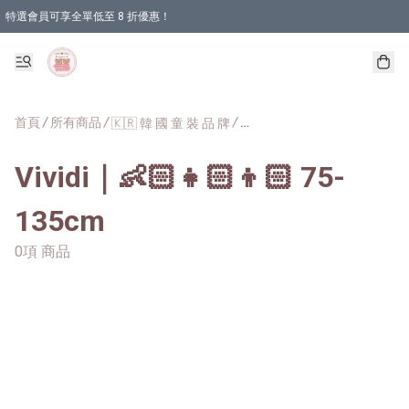
特選會員可享全單低至 8 折優惠！
首頁
/
所有商品
/
/
🇰🇷 韓 國 童 裝 品 牌
Vi
Vividi｜👶🏻👧🏻👦🏻 75-
135cm
0項 商品