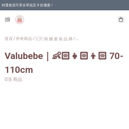
特選會員可享全單低至 8 折優惠！
首頁
/
所有商品
/
/
🇰🇷 韓 國 童 裝 品 牌
Val
Valubebe｜👶🏻👧🏻👦🏻 70-
110cm
0項 商品