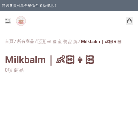
特選會員可享全單低至 8 折優惠！
首頁
/
所有商品
/
/
🇰🇷 韓 國 童 裝 品 牌
Milkbalm｜👶🏻👧🏻
Milkbalm｜👶🏻👧🏻
0項 商品