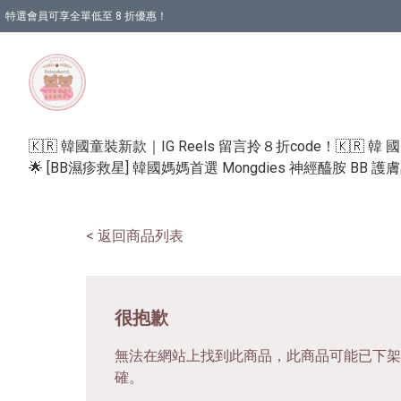
特選會員可享全單低至 8 折優惠！
🇰🇷 韓國童裝新款｜IG Reels 留言拎８折code！
🇰🇷 韓 
🌟 [BB濕疹救星] 韓國媽媽首選 Mongdies 神經醯胺 BB 
< 返回商品列表
很抱歉
無法在網站上找到此商品，此商品可能已下架
確。