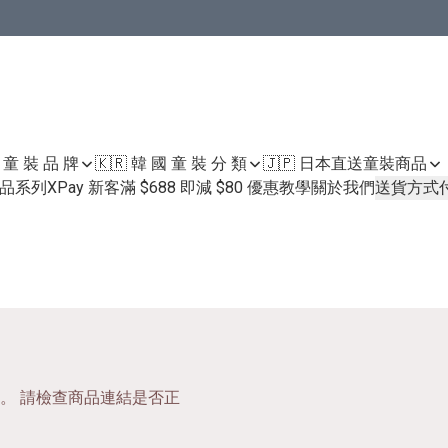
國 童 裝 品 牌
🇰🇷 韓 國 童 裝 分 類
🇯🇵 日本直送童裝
商品
護膚品系列
XPay 新客滿 $688 即減 $80 優惠教學
關於我們
送貨方式
。 請檢查商品連結是否正