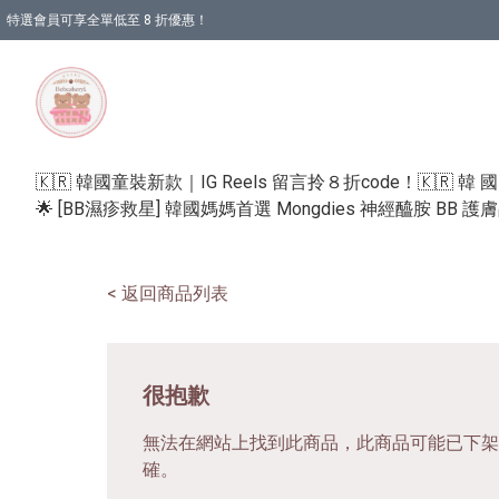
特選會員可享全單低至 8 折優惠！
🇰🇷 韓國童裝新款｜IG Reels 留言拎８折code！
🇰🇷 韓 
🌟 [BB濕疹救星] 韓國媽媽首選 Mongdies 神經醯胺 BB 
< 返回商品列表
很抱歉
無法在網站上找到此商品，此商品可能已下架
確。