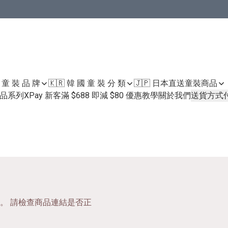
國 童 裝 品 牌
🇰🇷 韓 國 童 裝 分 類
🇯🇵 日本直送童裝
商品
護膚品系列
XPay 新客滿 $688 即減 $80 優惠教學
關於我們
送貨方式
。 請檢查商品連結是否正