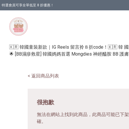
特選會員可享全單低至 8 折優惠！
🇰🇷 韓國童裝新款｜IG Reels 留言拎８折code！
🇰🇷 韓 
🌟 [BB濕疹救星] 韓國媽媽首選 Mongdies 神經醯胺 BB 
< 返回商品列表
很抱歉
無法在網站上找到此商品，此商品可能已下架
確。