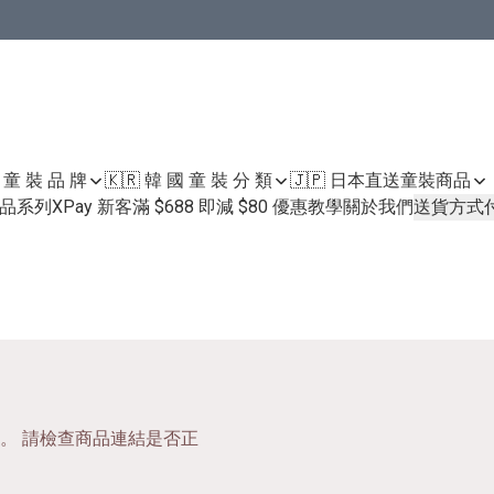
國 童 裝 品 牌
🇰🇷 韓 國 童 裝 分 類
🇯🇵 日本直送童裝
商品
護膚品系列
XPay 新客滿 $688 即減 $80 優惠教學
關於我們
送貨方式
。 請檢查商品連結是否正